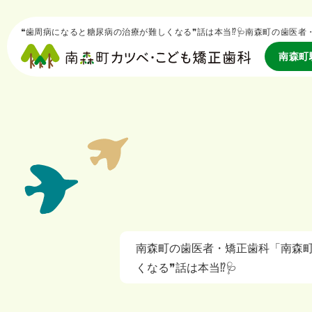
❝歯周病になると糖尿病の治療が難しくなる❞話は本当⁉️🩺南森町の歯医
南森町
南森町の歯医者・矯正歯科「南森町
くなる❞話は本当⁉️🩺